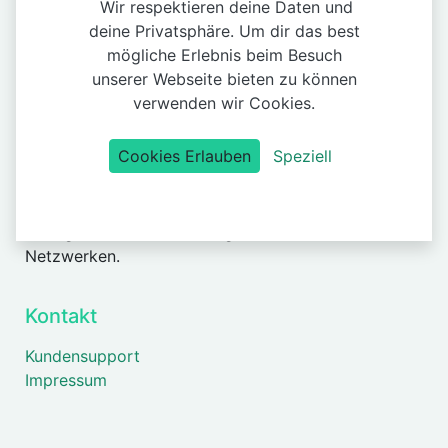
Wir respektieren deine Daten und
Datenschutz
deine Privatsphäre. Um dir das best
mögliche Erlebnis beim Besuch
About
unserer Webseite bieten zu können
verwenden wir Cookies.
Adult Entertainment der Extra Klasse mit Produkten
der IDNR sorgen
Cookies Erlauben
Speziell
für umwerfende Abenteuer und unglaublichen Spass
im Internet.
Erlebe das Besondere, außergewöhnliche Dinge mit
aufregenden Menschen in geschlossenen sozialen
Netzwerken.
Kontakt
Kundensupport
Impressum